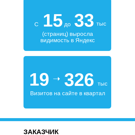
15
33
тыс
С
до
(страниц) выросла
видимость в Яндекс
19
326
➝
тыс
Визитов на сайте в квартал
ЗАКАЗЧИК