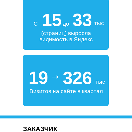
15
33
тыс
С
до
(страниц) выросла
видимость в Яндекс
19
326
➝
тыс
Визитов на сайте в квартал
ЗАКАЗЧИК