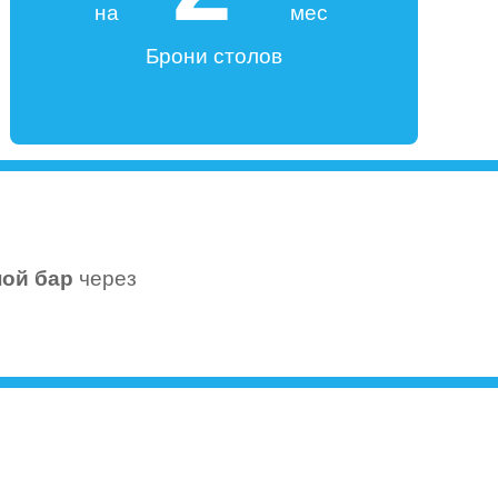
на
мес
Брони столов
ной бар
через