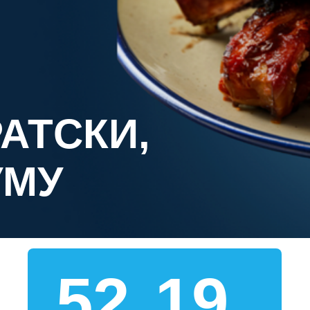
АТСКИ,
УМУ
52
19