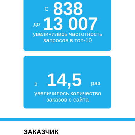
838
С
13 007
до
увеличилась частотность
запросов в топ-10
14,5
раз
в
увеличилось количество
заказов с сайта
ЗАКАЗЧИК